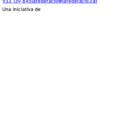
933 139 845
lafederacio@lafederacio.cat
Una iniciativa de